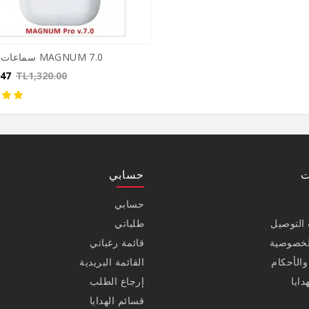
سماعات بلوتوث MAGNUM 7.0
.47
TL1,320.00
ت
حسابي
حسابي
التوصيل
طلباتي
لخصوصية
قائمة رغباتي
الأحكام
القائمة البريدية
دايا
إرجاع الطلب
قسائم الهدايا