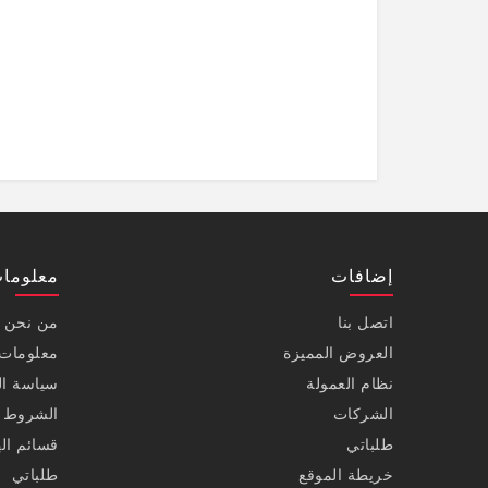
إضافات
معلوما
اتصل بنا
من نحن
العروض المميزة
معلومات 
نظام العمولة
سياسة ا
الشركات
الشروط و
طلباتي
قسائم اله
خريطة الموقع
طلباتي