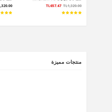
,320.00
TL657.47
TL1,320.00
منتجات مميزة