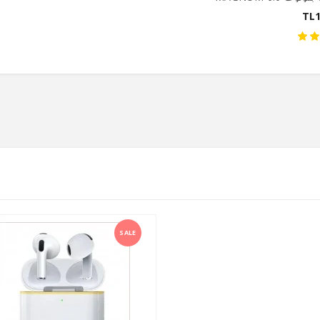
TL1
SALE