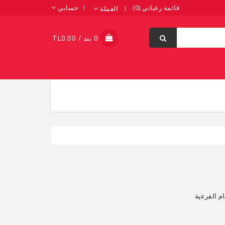
قائمة رغباتي (0)
حسابي
العملة
0 بند / TL0.00
م الفرعية