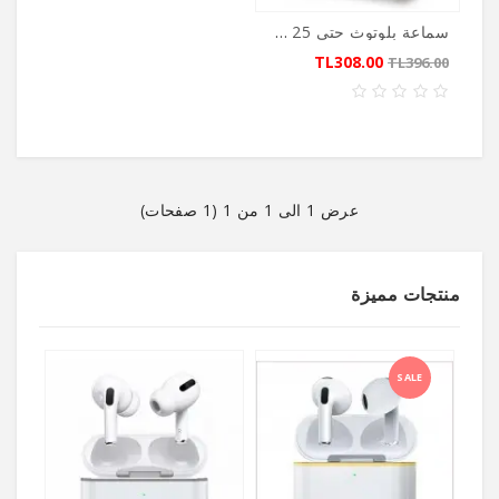
وديكور
سماعة بلوتوث حتى 25 ساعة من OXPOWER
TL308.00
TL396.00
مستحضرات
طبية
(قريباً)
منتجات
ستتوفر
عرض 1 الى 1 من 1 (1 صفحات)
قريباً..
ألعاب
منتجات مميزة
وهدايا
(قريباً)
منتجات
SALE
متنوعة
(قريباً)
Blog