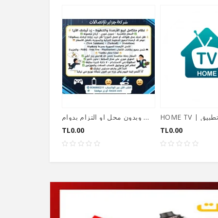
زد دخلك من هاتفك فقط وبدون محل او التزام بدوام
TL0.00
TL0.00