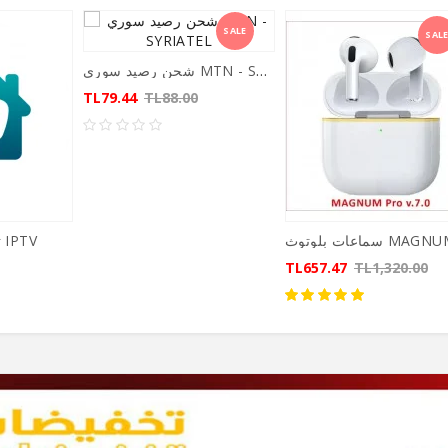
SALE
SAL
شحن رصيد سوري MTN - SYRIATEL
TL79.44
TL88.00
HOME TV | تطبيق IPTV
TL657.47
TL1,320.00