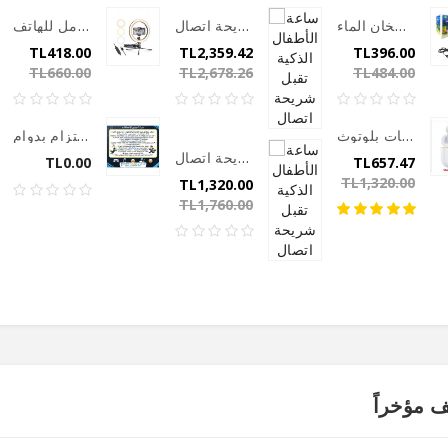
سخان الماء Sayona 24-V
ساعة الأطفال الذكية تقبل شريحة اتصال
حلقة اضاءة مع حامل للهاتف Light Stand
TL418.00
TL2,359.42
TL396.00
TL660.00
TL2,678.26
TL484.00
سماعات بلوتوث MAGNUM 7.0
زد دخلك من هاتفك فقط وبدون محل او التزام بدوام
ساعة الأطفال الذكية تقبل شريحة اتصال
TL0.00
TL657.47
TL1,320.00
TL1,320.00
TL1,760.00
 مؤخراً