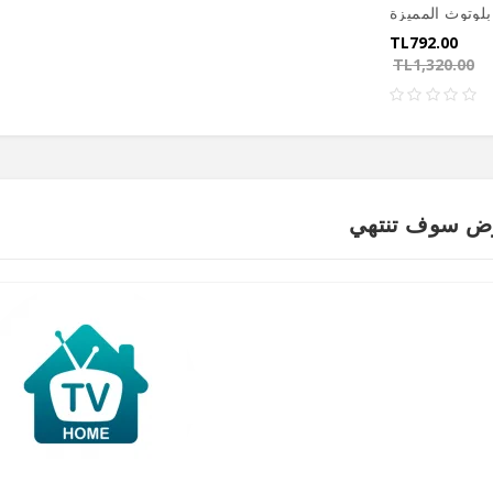
TL792.00
TL1,320.00
ض سوف تنتهي