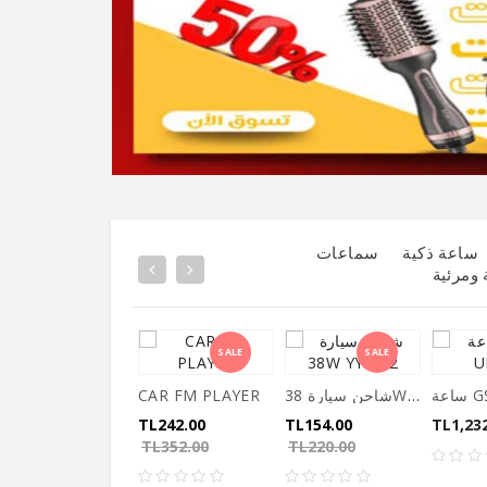
ساعة ذكية
سماعات
 ومرئية
SALE
SALE
شاحن سيارة 38W YY-C02
CAR FM PLAYER
TL242.00
TL154.00
TL1,23
TL352.00
TL220.00