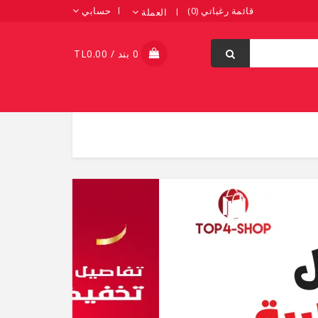
قائمة رغباتي (0)
حسابي
العملة
0 بند / TL0.00