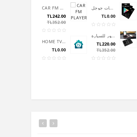
بطاقات جوجل
CAR FM PLAYER
TL242.00
TL0.00
TL352.00
حامل الهاتف المحمول المتطور للسيارة
HOME TV | تطبيق IPTV
TL220.00
TL0.00
TL352.00