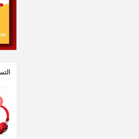
التس
SALE
E
SALE
شاحن شاومي الأصلي 67w
شاحن 3 أمبير Obenim
TL308.00
TL440.00
TL660.00