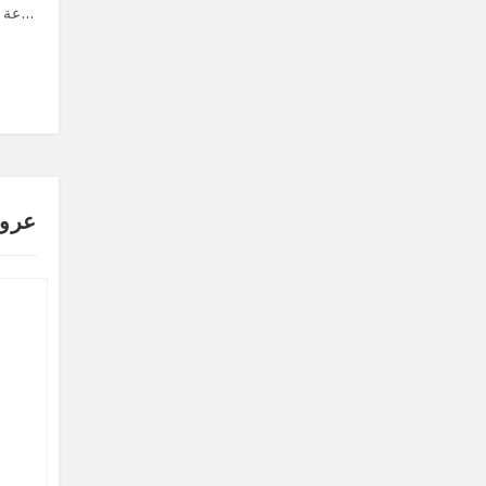
شاحن شاومي الأصلي 120w
سماعة بلوتوث المميزة KARLERI BASS
TL660.00
TL880.00
عرو