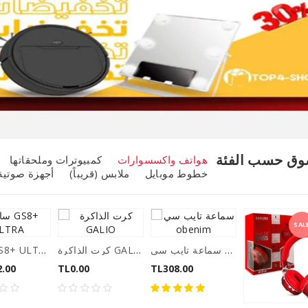
وق حسب الفئة
هواتف واكسسوارات
كمبيوترات وملحقاتها
خطوط موبايل
ملابس (قريباً)
أجهزة صوتية
SAL
سماعة تايب سي Obenim
كرت الذاكرة GALIO
ساعة GS8+ ULTRA
2.00
TL0.00
TL308.00